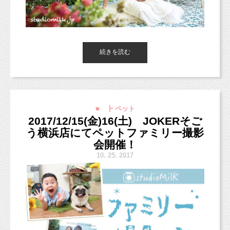
ん。
１年生のときは、先輩の人数も２年生３年生合
野菜は無農薬のものもあれば、低農薬のもの
わせても７人。
もありますが
ある程度の妥協は自分に許すことにしていま
続きを読む
そんな中、上下関係を教えられるものだから、
東京都杉並区西荻窪の写真館「
スタジオミルク
」の小池加奈
で
す。
精神的にきつかったな。
す！
３ヶ月の時はこんな感じ！
（西荻窪徒歩３分の駅近・ペットOKスタジオ、駐車場完備。
私自身に被害はなかったけれど（ひとりだった
この時もちょっと悲しい気持ちになっちゃって泣いちゃったんだ
中央線、総武線、東西線沿線の荻窪、吉祥寺や三鷹、武蔵野市、
○
産地限定のセットがある
からかな）
■ ┣ ペット
よね・・・
西東京市、立川市、小平市、羽村市、
北海道、甲信、西日本の産地のもの限定のセ
３年生が２年生をいじめているところを見てる
2017/12/15(金)16(土) JOKERそご
東京都新宿区や中央区、世田谷区、港区、江東区、渋谷区、品川
ットがあるのです。
区、練馬区、千代田区、中野区など２３区。
う横浜店にてペットファミリー撮影
のもつらかった。
今回も初めはちょっと泣いちゃったけど、３シーン全部の回で頑
放射能を少しでも避けたかったので、
２３区の他、千葉県、埼玉県、神奈川県、茨城県などからもお越
会開催！
張って撮影してくれました！！
しいただいております！）
私は「産地限定ぱれっと」というセットを購
10.
25. 2017
そんな少人数なのに、
シャボン玉もとっても楽しかったみたいでした（＾＾）
入しています。
練習は厳しくて、朝練もあり、放課後の部活も
■各種撮影プラン■
あり、
３ヶ月と1歳、並べてみると改めて成長を感じることが出来ます
http://studiomilk.jp/price
土日は必ず練習、遠征で体力的にもしんどかっ
よね。
○
野菜以外も購入できる
■お手軽ネット予約■
また1歳から2歳の成長もぜひ記録に残してあげてくださいね！
た。
以前利用していた業者は、
https://www.itsuaki.com/yoyaku/webreserve/menusel?
str_id=829&stf_id=0
野菜しか取り扱っていなかったので不便でし