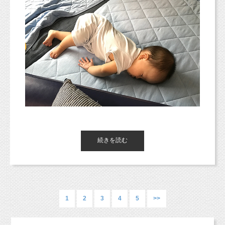
日 程：
2017
年
12
月
15
日(金)
16
日(土)
ひとりしかいない先輩は必然的にキャプテンに
なります。
時 間：
11:00
〜
18:00
（撮影時間は
20
分程度）
マタニティプランに、
ペイントをオプションでつけていただくと、
セットを頼むと野菜が選べないから
部員をまとめるにも、力技ではできません。
お腹にペイントする前と後の撮影ができますよ！
場 所：
JOKER
そごう横浜店
料理に支障がでるのでは？と思っていたのです
嫌われてはいけないと、言いたいことも言え
が、
ず。
住 所：〒
220-8510
神奈川県横浜市西区高島
逆に、自分では選んで買わないような野菜も入
優しい先輩になるしかありませんでした。
2-18-1
そごう横浜店
8F
っていて、
料理のレパートリーが増えました。
同級生がいないって、想像以上にさみしいもの
電 話：
045-465-5705
（レシピはもっぱらクックパッド頼りです！）
今後はお腹が隠れるタイプの衣装も少しずつご用意できればなと
で、
今日、ふと私の幸せって何だろう？って考えて
思っています。
周りの友達は、友達同士でわいわい部活に行っ
また、オススメは私服とスタジオ衣装の2パターンにしていただ
みた。
撮影料：
3
,
000
円(税抜)でデータ
3
枚ダウンロード
急遽、特定の野菜が欲しい場合には、
続きを読む
たり、
くと、
オリジナルグッズ
5
,
000
円(税抜)以上の
近所のスーパーや自然食品のお店を利用するこ
らしい
部活の話をしたり、愚痴を言ったりできるの
より
お写真になるかと思います！
購入で撮影料無料
ともあります。
に。
皆んなで撮影する前に、
家族がいること。
私は誰とも話すことができませんでした。
ポメラニアンの女の子とママのツーショット（＾＾）
1
2
3
4
5
>>
＜オリジナルグッズ＞
ママが大好きな1歳の女の子でした！
自分の中に溜め込むしかなかった。
大好きな人が夫であること。
・キーホルダー
また、次の野菜が届くまでに