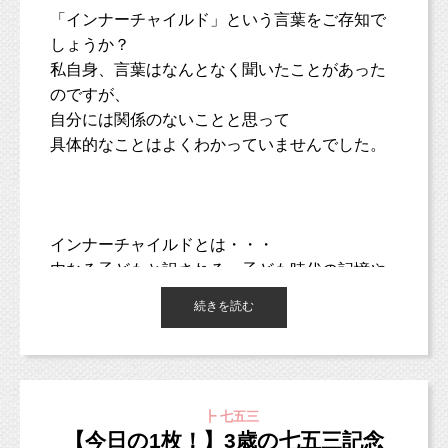
和風な木目と、水色の背景をセレクトしてくれました！
「インナーチャイルド」という言葉をご存知で
和装で水色の背景もカジュアルな雰囲気になって素敵です。
しょうか？
私自身、言葉はなんとなく聞いたことがあった
のですが、
自分には関係のないことと思って
具体的なことはよくわかっていませんでした。
インナーチャイルドとは・・・
内なる子どもと訳される。子ども時代の記憶や
心情、感傷のこと。
続きを読む
そんな子ども時代の経験が、
┣ 七五三
大人になった自分にも大きな影響を与えている
【今日の1枚！】3歳の七五三記念
のです。