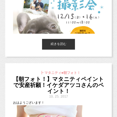
ご予約・お問い合わせお気軽にどうぞッ♪
たが、
■インスタグラム■
らでぃっしゅぼーやは肉や魚、卵や調味料な
https://www.instagram.com/studio_milk/
それが嫌で、あるとき耐えられなくなって、
コメント、フォローお待ちしています！
ども扱っているので
朝練に行きませんでした。
野菜のセットにプラスして宅配してもらえま
行けなくなったと言った方が正しいのかも。
■LINEショップカード■
す。
https://page.line.me/studiomilk
お友達登録で特典あり！２回目以降は撮影料金が割引に。
その後は、もう、練習に行かなくなりました。
続きを読む
○
お届け内容の変更が簡単
校舎で先輩とすれ違うのも嫌でした。
宅配のお休みや追加購入などをスマホひとつ
■イベント■
で変更できます。
でも、部活をさぼって帰るのもつらくてつらく
お正月ファミリー撮影
ht
tp://studiomilk.jp/news_dtl/entry/321
┣ マタニティ■朝フォト！
て。
年賀状プラン
http://studiomilk.jp/news_dtl/entry/260
【朝フォト！】マタニティペイント
で安産祈願！イケダアツコさんのペ
○
自宅に不在でも受け取れる
結局、３年生が卒業してから、
イント！
らでぃっしゅぼーや専用車が運んでくれるの
バレー部に戻ることになるんですが・・・
本日も撮影にお越しいただきまして、ありがとうございます！
10.
25. 2017
で、
本日はお誕生日フォトの撮影でしたが、
おはようございます！
マタニティ
ペットフォト
いつもありがとうございます！
不在でも玄関わきに置いておいてくれます。
お先に
＆
をご紹介させてい
ただきますね♪
以前利用していたところは通常の配送業者が