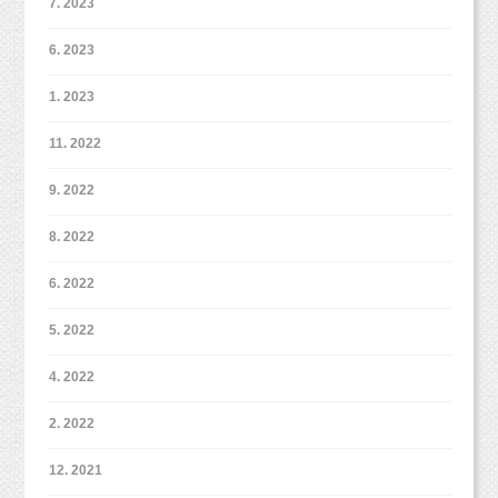
7. 2023
■各種撮影プラン■
西東京市、立川市、小平市、羽村市、
東京都新宿区や中央区、世田谷区、港区、江東区、渋谷区、品川
http://studiomilk.jp/price
改めて考えてみると、いっぱい「ある」んで
6. 2023
区、練馬区、千代田区、中野区など２３区。
す。
■お手軽ネット予約■
２３区の他、千葉県、埼玉県、神奈川県、茨城県などからもお越
しいただいております！）
https://www.itsuaki.com/yoyaku/webreserve/menusel?
1. 2023
str_id=829&stf_id=0
人と比べても仕方ない。
11. 2022
■各種撮影プラン■
■インスタグラム■
「あの人は持っているのに、私にはない」？
http://studiomilk.jp/price
https://www.instagram.com/studio_milk/
9. 2022
コメント、フォローお待ちしています！
■お手軽ネット予約■
人は結局ないものねだり。
8. 2022
https://www.itsuaki.com/yoyaku/webreserve/menusel?
■LINEショップカード■
str_id=829&stf_id=0
https://page.line.me/studiomilk
こどもとペットが得意な写真館スタジオミルク
6. 2022
ないものを欲しがるのは悪いことじゃない。
お友達登録で特典あり！２回目以降は撮影料金が割引に。
カメラマン牧田麻子
■インスタグラム■
5. 2022
スタジオミルクオフィシャル
■イベント■
【プロフィール】
でもその前に、持っている幸せにフォーカスし
https://www.instagram.com/studio_milk
ハロウィン・フェイスペイント
1986年岐阜県各務原市出身。県立岐阜高校卒業。2009年大阪芸
てみよう。
牧田麻子
https://www.instagram.com/asako_makida
http://studiomilk.jp/news_dtl/entry/296
4. 2022
術大学映像学科卒業後、愛知県の創寫舘にカメラマンとして就
そして・・・そのあと・・・・
小池加奈
https://www.instagram.com/kk_hpns
お正月ファミリー撮影
ht
tp://studiomilk.jp/news_dtl/entry/321
職。カメラは全くの未経験だったが、子どもの記念写真からウェ
奈須歩
年賀状プラン
http://studiomilk.jp/news_dtl/entry/260
https://www.instagram.com/a23_chambre
ディングフォトまで幅広く撮影技術を学び、1000組以上の撮影
2. 2022
きっと両手に溢れるほどたくさん「ある」か
コメント、フォローお待ちしています！
に携わる。2011年に上京し、物撮りカメラマンのアシスタント
ら。
に付くが、物撮りより子どもの撮影が好きだと気づき3ヶ月で辞
じゃん！
12. 2021
■LINEショップカード■
める。2012年子ども写真館スタジオポストに入社。それまで経