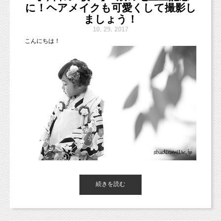
に！ヘアメイクも可愛くして撮影し
ましょう！
10.
29. 2017
こんにちは！
インナーチャイルドが傷ついていると、
自信が持てなかったり、
和風な背景で２パターンでも、
和風と洋風な背景で２パターンでも。
自分を好きになれなかったり、
お好みでOKです！ご希望聞かせてくださいね。
いつも孤独を感じたり、
お気軽にお問い合わせください！
人を信頼できなかったり・・・
ネガティブな感情を感じやすくなります。
今日も雨の中お越しいただきまして、
続きを読む
ありがとうございます（＾＾）
早速、本日撮影した七五三のお写真をご紹介いたします！
自分の子ども時代を振り返ってみると、