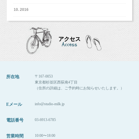
このポメラニアンちゃん、格好がおもしろ可愛くてお気に入りで
10. 2016
す（＾＾）
マタニティフォトとしてはちょっと違うかもしれませんが、
こんな感じで皆さまの楽しそうな雰囲気のお写真もお渡しさせて
アクセス
いただきました！
Access
〒167-0053
所在地
東京都杉並区西荻南4丁目
（住所の詳細は、ご予約時にお知らせいたします。）
info@studio-milk.jp
Eメール
この中に赤ちゃんが増えるの、とっても楽しみですね！
03-6913-6785
電話番号
12月ご出産予定とのことなので、あと少し、マタニティライフ楽
しんでくださいね☆
10:00〜18:00
営業時間