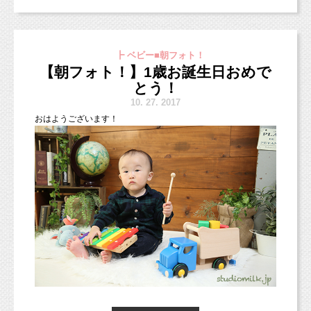
明日は晴れるますように（＾＾）
した！
相談相手「昔、人に頼りたくても頼れなかった
部屋メイクで何かご希望がある場合、
メールヤラインなどで事前に画像をお送りいただくこともできま
経験はなかった？」
┣ ベビー■朝フォト！
マタニティ＆ペットフフォト！
すので、
【朝フォト！】1歳お誕生日おめで
ペット撮影というと、やっぱり多いのはワンちゃんの撮影です。
お気軽にご相談くださいね！
もちろんワンちゃん以外のペットちゃんもたくさん遊びに来てく
とう！
昔・・・？昔ってどの程度の昔？
れています！
10.
27. 2017
頭の中で記憶を遡って行くのだけれど、
11月の七五三撮影やマタニティフォト、ご予約承り中です。
おはようございます！
全然思い当たるようなことがなく。
ご連絡お待ちしています（＾＾）
相談相手「つらかったとか、寂しかったことと
かは？」
色々と質問される中で、ふと、中学校時代を思
い出しました。
「あー・・・そういえば、中学校の頃の部活の