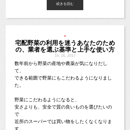
話なんですけど・・・」
今日もいい天気ですね！！（＾＾）
続きを読む
しかし、明日からまた雨模様ですね・・・
お洗濯などは今日の内に済ませておきましょう！
と何の気なしに話出したつもりが、
目からドッと涙が溢れて話せなくなってしまい
ました・・・
さて、今日の朝フォト！は、昨日1歳のお誕生日記念で
■
撮影にきてくれた男の子のお写真です♪
宅配野菜の利用を迷うあなたのため
の、業者を選ぶ基準と上手な使い方
10.
26. 2017
数年前から野菜の産地や農薬が気になりだし
て、
私の傷ついたインナーチャイルドは、中学時代
できる範囲で野菜にもこだわるようになりまし
うさぎちゃんだったり、
にあったようです。
インコちゃんだったり、
た。
猫ちゃんだったり。
どんな中学時代だったか。
野菜にこだわるようになると、
目立つほうではないけれど、おそらく、地味な
ご家族の一員のペットちゃんも、ぜひ一緒に家族でお写真撮影し
安さよりも、安全で質の良いものを選びたいの
ほうでもなく。
ましょう！
で
勉強も運動も得意で、友達もいて、いじめられ
うちのペットはこの種類なんだけど・・・どう？
近所のスーパーでは買い物をしたくなくなりま
などなど、何かご不明点がございましたら、お気軽にご連絡くだ
た経験もありません。
さいね♪
す。