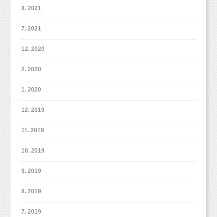
https://page.line.me/studiomilk
験してきた撮影とは違い、自由で自然な姿を撮影する手法に感銘
8. 2021
お友達登録で特典あり！２回目以降は撮影料金が割引に。
を受ける。700組以上の撮影を経験。方向性の違いから2013年
に退社。そこで出会った同僚と共に2013年10月に独立。翌2014
7. 2021
■イベント■
年6月に東京都杉並区西荻窪に写真館スタジオミルクを開業。同
こんな感じで、ママのお膝の上に！笑
年結婚。夫の喘息が牛乳をやめたことにより改善し、自然派の考
お正月ファミリー撮影
ht
tp://studiomilk.jp/news_dtl/entry/321
12. 2020
えに興味を持つ。2016年に妊娠、出産。現在一児の母として、
年賀状プラン
http://studiomilk.jp/news_dtl/entry/260
自然派育児を実践中。
ペットファミリー撮影会＠JOKERそごう横浜店
2. 2020
http://studiomilk.jp/blog_dtl/entry/359
1. 2020
子どもとペットが得意な写真館スタジオミルク
12. 2019
カメラマン牧田麻子
子どもとペットが得意な写真館スタジオミルク
11. 2019
カメラマン牧田麻子
【プロフィール】
1986年岐阜県各務原市出身。県立岐阜高校卒業。2009年大
10. 2019
【プロフィール】
阪芸術大学映像学科卒業後、愛知県の創寫舘にカメラマン
1986年岐阜県各務原市出身。県立岐阜高校卒業。2009年大阪芸
として就職。カメラは全くの未経験だったが、子どもの記
術大学映像学科卒業後、愛知県の創寫舘にカメラマンとして就
9. 2019
念写真からウェディングフォトまで幅広く撮影技術を学
職。カメラは全くの未経験だったが、子どもの記念写真からウェ
び、1000組以上の撮影に携わる。2011年に上京し、物撮り
ディングフォトまで幅広く撮影技術を学び、1000組以上の撮影
8. 2019
カメラマンのアシスタントに付くが、物撮りより子どもの
こどもとペットが得意な写真館スタジオミルク
に携わる。2011年に上京し、物撮りカメラマンのアシスタント
撮影が好きだと気づき3ヶ月で辞める。2012年子ども写真館
カメラマン牧田麻子
に付くが、物撮りより子どもの撮影が好きだと気づき3ヶ月で辞
7. 2019
スタジオポストに入社。それまで経験してきた撮影とは違
める。2012年子ども写真館スタジオポストに入社。それまで経