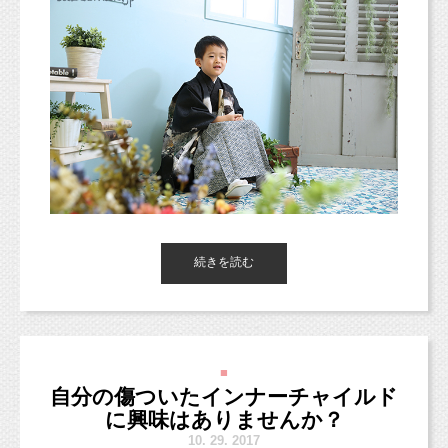
風は強いですが、
続きを読む
お天気が良い月曜日ですね（＾＾）
今週はなんだか１週間お天気が良さそうなので嬉しいですね♪
楽しい１週間を過ごしましょう！
■
今日の朝フォト！は、5歳の七五三記念で撮影に来てくれた、
自分の傷ついたインナーチャイルド
男の子のお写真のご紹介です！
に興味はありませんか？
２パターンお選びいただける背景は、
10.
29. 2017