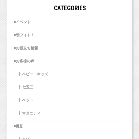
・各種フォトフレーム
野菜が足りなくなったり、残っていたらどうし
CATEGORIES
子どもが元気なこと。
・マグカップ
ようと思っていましたが、
・スマホケース
足りない場合はスーパーで購入すれば良いです
それが、クセとなってか、
■イベント
健康でいられていること。
・ポスターカレンダー
し、
今でも相手の様子を伺って、相手に踏み込み過
・トートバッグ
残っているときは、残り物をいかに消費する
■朝フォト！
ぎないように、
仕事を夫が応援してくれていること。
か、
壁を作ったコミュニケーションをしているらし
計画立てて料理するので逆に野菜の無駄が減り
■お役立ち情報
いのです。
ご飯が美味しく作れたこと。
＜こんな方はぜひご参加ください＞
ました。
■お客様の声
・ペットと一緒にプロに写真を撮ってもらいた
そういう部分が仕事にも影響を与えていると言
ご飯を美味しいと言って食べてくれる人がいる
い！
このような感じで利用して、
われてしまいました。
┣ ベビー・キッズ
イケダアツコさんの他、都愛ともかさんのペイントも手配可能で
こと。
・新しいお洋服でおめかしした姿を撮ってもら
なんとなく料理の腕も上がったような気がしま
す！
https://ameblo.jp/belly-paint-atsuko/
いたい！
す！！
┣ 七五三
正直な気持ちとしては、なるほどな、と。
夫と子供の寝顔が似ていること。
・ペットも家族の一員として、家族写真が撮り
原因がわかると、しっくりくるというか、納得
┣ ペット
たい！
ペイントだけのプランもございますので、
というか。
遊んでくれる友人がいること。
・撮った写真で世界にひとつのオリジナルグッ
お気軽にご連絡くださいね！
┣ マタニティ
ズを作りたい！
宅配野菜を検討している方も、
自分の性格にも、外的要因が影響しているので
気遣ってくれる友人がいること。
・シンプルな背景の写真データで画像加工を楽
ご自身の基準で業者を選んでみてはいかがでし
■撮影
ご連絡お待ちしています！！
あれば、
しみたい！
ょうか？
もともとの性格ではないのであれば、