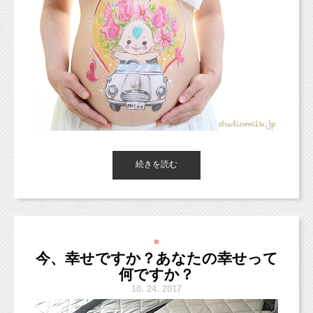
この度、ご縁があって、
届けてくれていたので
私が２年生になると、当然、新一年生が入って
ドッグ＆キャット
ジョーカーそごう横浜店にて
それができませんでした。
お腹をあんまり出したくなかも〜、
きます。
とのことでしたので、こんな感じでスカートをあげて撮影しまし
ファミリー撮影会を開催させていただくことに
バレー部の新入部員・・・
17
人。
た！
なりました。
お腹を出す場合はお腹の下でスカートを履いていただきますよ。
○
人参が美味しかった
ひどい話ですよね、学年が一つ違うだけで。
ペットと一緒に撮影できるイベント撮影会で
どこの宅配野菜もお試しパックがあるのです
す！
が、
その中には小学校の頃に一緒に練習していた子
らでぃっしゅぼーやを試した時に食べた人参
たちもいたのですが、
スタジオでも人気のペットと一緒の撮影を
が本当に美味しかったのです。
中学校になると「先輩」と呼ばれるようになり
スタジオを飛び出して撮影できることをうれし
やはり美味しさという点でも近所のスーパー
ました。
昨日はスタジオ定休日でした。
続きを読む
く思います。
に優っていました。
ご連絡いただいている皆さまには、順にご連絡させていただきま
すので、
昔は「あさちゃん」だったのに。
今しばらくお待ちくださいね（＾＾）
年末の記念写真として、
小学校のときは、上下関係もなく、みんなで楽
新年に飾るお写真として、
しくやっていたのに。
■
横浜までぜひ撮影にお越しくださいね！
選んだポイントとしては、ざっとこんな感じで
今、幸せですか？あなたの幸せって
今日の朝フォト！は、人気のマタニティペイントをされたママの
すが、
お写真！
何ですか？
宅配野菜を始めるのに心配だったこともありま
日テレ「メレンゲの気持ち」や雑誌『mamagirl』で特集された、
10.
24. 2017
イケダアツコさんによるペイントです♪
した。
そんなこんなで、
https://ameblo.jp/belly-paint-atsuko/