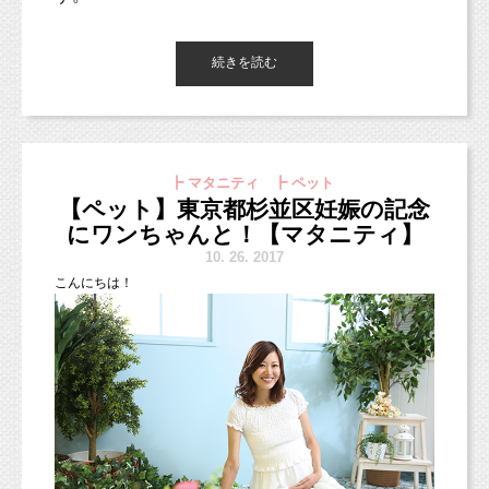
ごく普通に楽しく過ごしていました。
そんな頃に、宅配野菜を始めました。
ただ、私の部活動の経験はちょっと特殊かもし
続きを読む
れません。
中学時代はバレーボール部に所属していまし
た。
以前は別の業者を利用していたのですが、
バレーボールは小学校からやっていて、
┣ マタニティ ┣ ペット
今はらでぃっしゅぼーやを利用しています。
中学校でも当然のようにバレー部に入部しまし
【ペット】東京都杉並区妊娠の記念
た。
にワンちゃんと！【マタニティ】
ちょうど妊娠中だったこともあり、
10.
26. 2017
ベビー特典で配送料が無料だったのもきっかけ
人見知り・場所見知りがちょっとある感じでしたが、
こんにちは！
の一つですが、
徐々に撮影と場所に慣れてくれたようでした！！
私がらでぃっしゅぼーやを選んだ基準をご紹介
ただ・・・同学年の部員はいませんでした。
したいと思います。
実は以前３ヶ月だった時に
ベビーフォト
でスタジオに来てくれて
いました♪
バレー部って大抵大所帯のところが多いのに、
○
価格が高すぎない
私の学年は私しかいませんでした。
どんなに良いものでも高すぎると続きませ