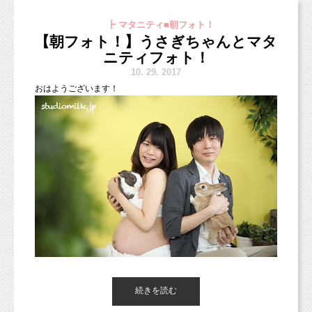
それなりに大変なこともあったけど、
┣ マタニティ■朝フォト！
七五三フォト、モノクロもとっても素敵ですよね♪
深く傷ついた記憶もないし
【朝フォト！】うさぎちゃんとマタ
モノクロ写真、数枚お渡しさせていただきました。
関係ないだろうと思っていたのですが。
ニティフォト！
10.
29. 2017
おはようございます！
先日、仕事の相談をしていた時のことです。
相談相手「人とコミュニケーションをとるのが
苦手じゃない？」と聞かれ。
確かに人見知りだけど、苦手とまではいかない
し。
七五三の秋らしく、紅葉を使って可愛く撮影しました！
まがりなりにもサービス業だしなぁ。
今日はまた台風が近づいている影響でお天気悪いですね；
続きを読む
今回、ヘアスタイルも事前にこんな感じ！と
でも、明日に関東を抜けてしまうみたいなので、
お写真を送っていただいておりましたので、とってもスムーズで