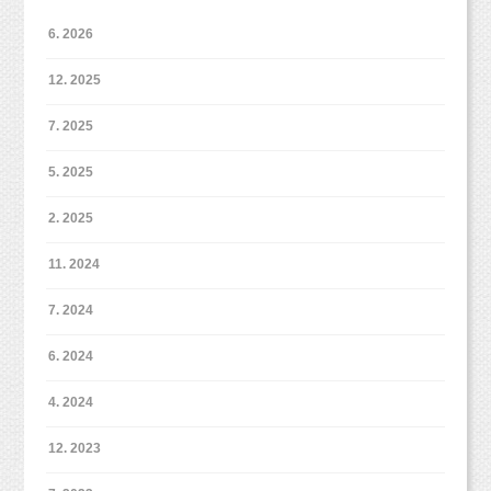
夫が働き者なこと。
でも
OK
！
いますので、
す！！
メイクのちょっとした手直しや、髪の毛を巻いたりなどもさせて
6. 2026
・ペットのお一人写真や、お子様との撮影も様
■お手軽ネット予約■
いただきます♪
お父さんとお母さんが元気でいること。
https://www.itsuaki.com/yoyaku/webreserve/menusel?
子を見ながら撮影いたします！
（その他もうちょっとやってほしい！やフルメイクでお願
12. 2025
str_id=829&stf_id=0
・シンプルな白、ピンクの背景をご用意！
いしたい！などなど、
まとめかたがわからなくなってしまいました
子どもがもうすぐ歩けそうなこと。
ご要望がございましたら、教えてくださいね。
フルメイク
■インスタグラム■
7. 2025
が、
は追加5,400円
で承ります。）
・
スタジオミルクオフィシャル
書いてスッキリしました！自己満足！おしま
・
https://www.instagram.com/studio_milk
5. 2025
い！
牧田麻子
https://www.instagram.com/asako_makida
・
小池加奈
https://www.instagram.com/kk_hpns
2. 2025
パパとママの自然なこの笑顔の先には、ワンちゃんが・・・
奈須歩
https://www.instagram.com/a23_chambre
東京都杉並区西荻窪のこどもとペットが得意な写真館「
スタジオ
コメント、フォローお待ちしています！
11. 2024
ミルク
」
■LINEショップカード■
ちょっと書き出しただけでも、
7. 2024
（西荻窪徒歩３分の駅近・ペットOKスタジオ、駐車場完備。
https://page.line.me/studiomilk
こんなにたくさん「ある」！
中央線、総武線、東西線沿線の荻窪、吉祥寺や三鷹、武蔵野市、
お友達登録で特典あり！２回目以降は撮影料金が割引に。
東京都杉並区西荻窪の
6. 2024
西東京市、立川市、小平市、羽村市、
東京都新宿区や中央区、世田谷区、港区、江東区、渋谷区、品川
こどもとペットが得意な写真館
スタジオミ
■イベント■
幸せって、そこかしこにたくさん「ある」！
区、練馬区、千代田区、中野区など２３区。
4. 2024
お正月ファミリー撮影
ht
tp://studiomilk.jp/news_dtl/entry/321
ルク
２３区の他、千葉県、埼玉県、神奈川県、茨城県などからもお越
年賀状プラン
http://studiomilk.jp/news_dtl/entry/260
しいただいております！）
それが当たり前だから、
12. 2023
ペットファミリー撮影会＠JOKERそごう横浜店
（西荻窪徒歩３分の駅近・ペットOKスタジオ、駐車場完備。
幸せの感度が鈍くなっているけれど。
http://studiomilk.jp/blog_dtl/entry/359
中央線、総武線、東西線沿線の荻窪、吉祥寺や三鷹、武蔵野市、