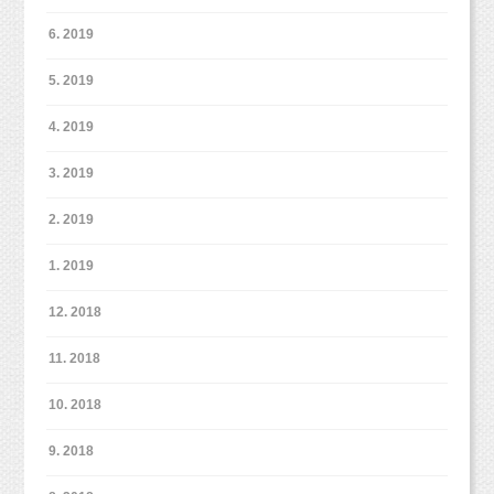
い、自由で自然な姿を撮影する手法に感銘を受ける。700組
【プロフィール】
験してきた撮影とは違い、自由で自然な姿を撮影する手法に感銘
6. 2019
以上の撮影を経験。方向性の違いから2013年に退社。そこ
1986年岐阜県各務原市出身。県立岐阜高校卒業。2009年大阪芸
を受ける。700組以上の撮影を経験。方向性の違いから2013年
術大学映像学科卒業後、愛知県の創寫舘にカメラマンとして就
で出会った同僚と共に2013年10月に独立。翌2014年6月に
に退社。そこで出会った同僚と共に2013年10月に独立。翌2014
5. 2019
職。カメラは全くの未経験だったが、子どもの記念写真からウェ
年6月に東京都杉並区西荻窪に写真館スタジオミルクを開業。同
東京都杉並区西荻窪に写真館スタジオミルクを開業。同年
ディングフォトまで幅広く撮影技術を学び、1000組以上の撮影
年結婚。夫の喘息が牛乳をやめたことにより改善し、自然派の考
結婚。夫の喘息が牛乳をやめたことにより改善し、自然派
に携わる。2011年に上京し、物撮りカメラマンのアシスタント
えに興味を持つ。2016年に妊娠、出産。現在一児の母として、
の考えに興味を持つ。2016年に妊娠、出産。現在一児の母
4. 2019
に付くが、物撮りより子どもの撮影が好きだと気づき3ヶ月で辞
自然派育児を実践中。
として、自然派育児を実践中。
める。2012年子ども写真館スタジオポストに入社。それまで経
3. 2019
験してきた撮影とは違い、自由で自然な姿を撮影する手法に感銘
ペットちゃんとの撮影は、
を受ける。700組以上の撮影を経験。方向性の違いから2013年
2. 2019
ペットちゃんの気分や性格も見つつ撮影させていただいておりま
に退社。そこで出会った同僚と共に2013年10月に独立。翌2014
す。
年6月に東京都杉並区西荻窪に写真館スタジオミルクを開業。同
1. 2019
無理やり撮影することもできますが、ペットちゃんそれぞれに
年結婚。夫の喘息が牛乳をやめたことにより改善し、自然派の考
あわせて撮影できればと思っています！
えに興味を持つ。2016年に妊娠、出産。現在一児の母として、
自然派育児を実践中。
12. 2018
11. 2018
私が主役！！
時にはこんな感じで、
っと、前に出
てきちゃうときもあります。
10. 2018
9. 2018