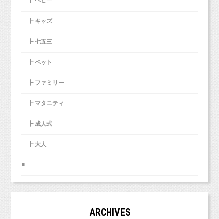
┣ ベビー
夫が子どもをお風呂に入れてくれること。
・ペットの写真はたくさんあるけれど、ペット
その際は私の基準も参考にされてくださいね！
変えることは簡単なんじゃないかと思えまし
と自分の写真が少ないという方。
た。
┣ キッズ
♪instagramやってます♪
部屋が焼きたてのパンのかおりでいっぱいなこ
もうすぐお姉ちゃんになるんだね！
・可愛くきれいに撮ってもらって、
SNS
にアッ
楽しみかな？ちょっと不安かな？ベビーちゃんと仲良く出来ると
スタジオミルクオフィシャル
と。
プしたい！
┣ 七五三
いいなあ〜。
https://www.instagram.com/studio_milk
・来年のカレンダーをペットの写真で作りた
牧田麻子
https://www.instagram.com/asako_makida
┣ ペット
頼れる仕事仲間がいること。
い！
小池加奈
https://www.instagram.com/kk_hpns
インナーチャイルド、なかなか興味深いです。
ここでパパ登場！！
奈須歩
https://www.instagram.com/a23_chambre
・お散歩用のトートバッグを作りたい！
東京都杉並区西荻窪の
┣ ファミリー
なすほ
なす・あゆみ
（
、ではなく、
です！）
切磋琢磨できる仲間がいること。
・かわいいペットの写真のスマホケースが欲し
こどもとペットが得意な写真館
スタジオミ
都合の悪いことを全てインナーチャイルドのせ
い！
┣ マタニティ
ルク
いにするのは
遠くにいても繋がっていられる友人がいるこ
ちょっとどうかと思うけれど、
と。
┣ 成人式
（西荻窪徒歩３分の駅近・ペットOKスタジオ、駐車場完備。
自分を知ったり、省みる機会には役立つものに
中央線、総武線、東西線沿線の荻窪、吉祥寺や三鷹、武蔵野市、
＜お申し込み方法＞
なりそうです。
┣ 大人
西東京市、立川市、小平市、羽村市、
番茶が美味しいこと。
お電話（
045-465-5705
）にてご予約ください。
東京都新宿区や中央区、世田谷区、港区、江東区、渋谷区、品川
区、練馬区、千代田区、中野区など２３区。
■
２３区の他、千葉県、埼玉県、神奈川県、茨城県などからもお越
夫が部屋を掃除してくれたこと。
しいただいております！）
＜撮影に関して＞
これからは人との間に勝手に作っていた壁を壊
白シャツデニムで爽やかコーデです（＾＾）b
子どもがかわいいこと。
・ペットと一緒にご家族写真を撮影します！
して、
■各種撮影プラン■
ARCHIVES
・ご家族写真でなく、ペットとのツーショット
マタニティプランは12月末まではママのプチヘアメイクがついて
もっとガシガシ踏み込んでいけるようになりま
http://studiomilk.jp/price