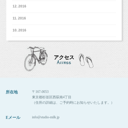
12. 2016
今しか残せない、マタニティ姿を
11. 2016
スタジオミルクでナチュラルに残しませんか？
10. 2016
【予約方法】
①スタジオミルクのLINEにて
アクセス
Access
「マタニティママ応援プランの予約希望」とご
連絡くださいませ。
日程調整をさせていただきます。
ご質問、ご相談もお気軽にご連絡くださいね！
〒167-0053
所在地
＊LINE登録はこちらから＊
東京都杉並区西荻南4丁目
（住所の詳細は、ご予約時にお知らせいたします。）
https://lin.ee/NgFlje6
info@studio-milk.jp
Eメール
②予約フォームを送る際、メッセージ欄に