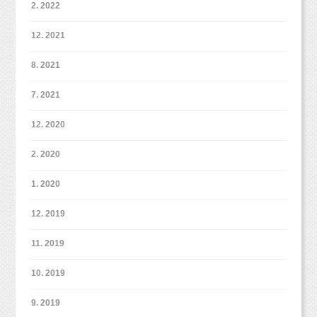
（無料衣装レンタルあり）
2. 2022
・ご家族、ペット撮影込み
12. 2021
こんにちは！スタジオミルクの真咲です。
＜オプション＞
8. 2021
スタジオミルクの撮影プランは、
・ヘアメイク 11,000円
基本的にデータ納品となっております。
（ヘアアレンジ＆メイクアップ 技術者を手配
7. 2021
いたします）
データでたくさんの写真が残せる！というのは
（すっぴん、または薄化粧でお越しくださ
12. 2020
嬉しいポイントのひとつだと思います。
い。）
2. 2020
ただそのあと、皆さんどうしていらっしゃいま
・マタニティペイント 5,500円〜
1. 2020
すか？
■■■■■■■■■■■■■■■■■■■■■■■■
12. 2019
写真を自分でプリントして飾っている！という
こちらのマタニティフォト、
方もいらっしゃると思いますが、
11. 2019
なぜマタニティママ応援企画なのか？
忙しくてデータのまま楽しんでいるという方も
10. 2019
多いのではないでしょうか？
それは、
9. 2019
ご紹介特典がとってもお得だからです！
それでも十分楽しんでいただけると思います