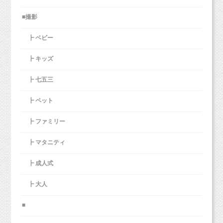
初めてスタジオにお越しの方は、
■撮影
「ここで撮影できるの・・・？」という不安が
見受けられますが、
┣ ベビー
スタジオに足を踏み入れると、
表面はツヤっとしています
┣ キッズ
その明るい陽射しの入る空間に、表情もパッと
明るくなります。
┣ 七五三
┣ ペット
また、ベビーキッズフォトというプラン名です
┣ ファミリー
が、年齢制限はありません。
中学校や高校の入学卒業記念などでもご利用い
┣ マタニティ
ただけます。
┣ 成人式
七五三記念の撮影が終わると、撮影の機会が減
┣ 大人
ってしまいがちですが、
こんな可愛らしいえほんのようなフォトブック
お子様が成長しても、記念日にはぜひ撮影して
を
■
あげてほしいと思っています。
撮影したお写真を8枚使用して制作、お届けいた