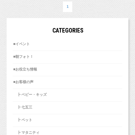
新プラン「マタニティママ応援プラン」のご案
1
ベビーフォトからの変更点
内です。
・データCDのお渡しはありません。別途1,100
円にて購入可能です。
・お一人撮影はメインのお子様お一人のみとな
CATEGORIES
ります。
■イベント
■朝フォト！
データCDについては、
同じくプチプランの「金スマフォト」や「プ
■お役立ち情報
チ・マタニティフォト」でもお渡しはなしとな
ります。
■お客様の声
裏表紙にも丸く可愛いサイズの写真
（現在ご予約済みのお客様は除きます）
┣ ベビー・キッズ
┣ 七五三
┣ ペット
スタジオミルクは、カメラマンの自宅兼スタジ
┣ マタニティ
オとなっております。