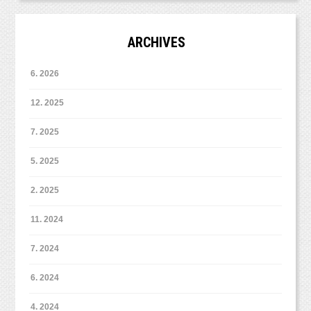
します。
赤ちゃんの時のようにたくさん撮らせてくれな
くなっても、
こちらのプレゼントは、
ARCHIVES
撮影された写真をみれば、仕上がりは一目瞭然
プチプランでサクッと手軽に記念写真はいかが
LINE登録時の１回だけではありません。
ですね！
でしょうか？
撮影のたびに、毎回プレゼントしております！
6. 2026
曇りのお天気でも、明るく優しい仕上がりにな
（対象外の撮影プランもございます）
ります。
12. 2025
7. 2025
これから母になるマタニティさんとそのご家族
さまを
撮影日から（お写真セレクトのご連絡から）2ヶ
5. 2025
優しくて温かな雰囲気で写真に、
月程度で、
そして思い出に残していきたいと思っていま
2. 2025
ご自宅のポスト投函にてお届けしております。
す。
11. 2024
1冊あたりの作製費用をおさえるため、
まとまった数にて発注をしている関係で
7. 2024
1ヶ月から長くて2ヶ月お待たせしております。
6. 2024
プレゼントとしてのお渡しを続けていくため、
4. 2024