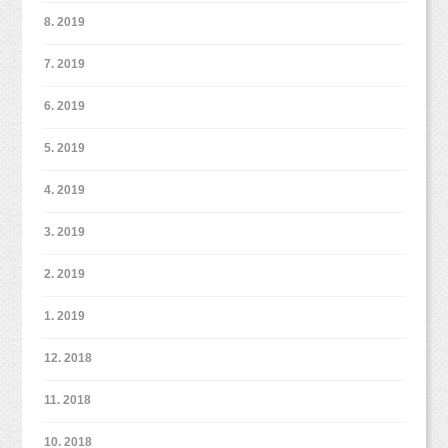
が、
8. 2019
／
私はぜひ、形にして残していただきたいと思っ
ご紹介で撮影したお客様は、撮影料金5,000円オ
7. 2019
ています。
フ！
6. 2019
25,800円で撮影できちゃいます♪
形に残すメリットは、
＼
・いつでも、誰でも（お子さまも）、気軽に写
5. 2019
真を見返せる
そして・・・
4. 2019
・写真を飾ることで、こどもの自己肯定感がア
ップする
3. 2019
／
ご紹介してくださったお客様には、
データのままだと、パソコンやスマホを開かな
2. 2019
5,000円分のこども商品券をプレゼント！
いと写真を見ることはできません。
プレゼントの回数に上限はございません。
1. 2019
でも、リビングに写真集がある、フォトフレー
＼
ムが飾ってある、
12. 2018
それだけで、いつでも写真を眺めることができ
ます。
11. 2018
10. 2018
また、こどもの自己肯定感が上がると、