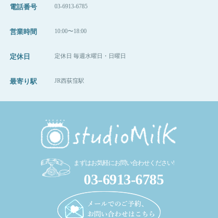
03-6913-6785
電話番号
「マタニティママ応援プランの予約希望」とご
入力ください。
10:00〜18:00
営業時間
定休日 毎週水曜日・日曜日
定休日
【ご紹介方法に関して】
リアルなお友達でも、顔も知らないSNSのフォ
ロワーさんでも大丈夫です。
JR西荻窪駅
最寄り駅
「ご自身の撮影日」と「お名前（アカウント
名）」を伝えていただくだけでOK！
ぜひSNSでお写真と共にご紹介してください
ね。
まずはお気軽にお問い合わせください!
03-6913-6785