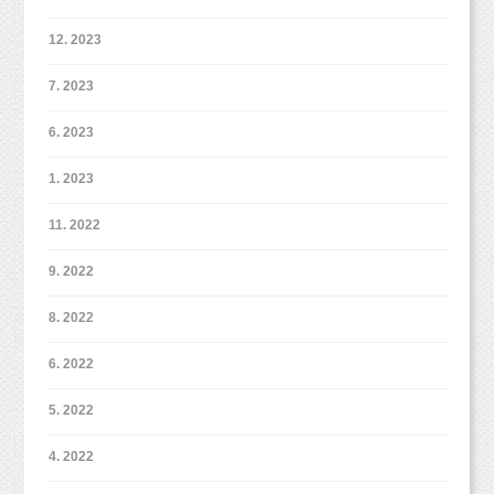
ご理解いただければと思います。
12. 2023
7. 2023
6ページえほんぶっくは通常価格5,500円となっ
6. 2023
ております。
1. 2023
特典のえほんぶっくを20ページ（追加2,750円）
や
11. 2022
■■■■■■■■■■■■■■■■■■■■■■■■
40ページ（追加5,500円）に変更することも可能
9. 2022
です。
【マタニティママ応援プラン】30,800円（税
8. 2022
込）
撮影料が安い方が嬉しい！
という方もいらっしゃるかもしれませんが、
6. 2022
＜プラン内容＞
・レタッチデータ30枚以上
私の想いはこの下に綴っておきますね。
5. 2022
（後日ダウンロード納品）
・背景セットおまかせ
4. 2022
・衣装２〜３着お着替え可