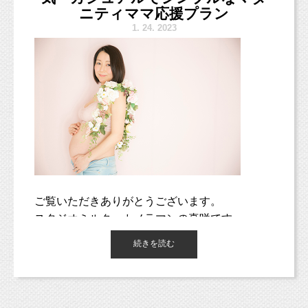
ニティママ応援プラン
今後もパパママのご協力を、ぜひぜひお願いし
1.
24. 2023
たいと思います（＾＾）
CDケースと比べるとこんな感じ
ご覧いただきありがとうございます。
【ベビーキッズフォト】
16,500
円
スタジオミルク、カメラマンの真咲です。
・データ
30
枚以上（ダウンロード納品）
・白レンガ背景
1
パターン撮影
カメラマン歴14年、2歳と6歳の男の子のママを
続きを読む
・おひとり撮影はメインの方お一人のみ
しています。
・ご家族撮影込み
☆
LINE
登録特典「えほんぶっく」付き
中のデザインはこんな感じで
プレゼントのものは中に6枚の写真が入ります。