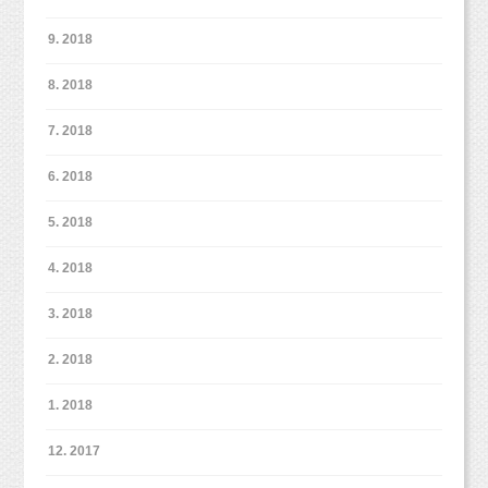
積極的にチャレンジする気持ちが湧いたり、
9. 2018
「自分はできるはず」と自分を信じることがで
きます。
8. 2018
7. 2018
そうすることで、こどもの幸せは育まれるのだ
と思います。
6. 2018
マタニティ撮影をしたママからは、後日、
5. 2018
「夫婦喧嘩をしても、子育てに疲れていても、
4. 2018
写真のおかげであの時の幸せな気持ちを思い出
産前産後の出費のかさむタイミングだからこ
して癒される。」
そ、
3. 2018
という感想もいただいています。
ご紹介することで撮影料分や
2. 2018
それ以上のプレゼントが受け取れるプランにな
スタジオミルクで撮影してくれた、みんなが幸
っています。
1. 2018
せになってほしい！
そんな気持ちで、えほんぶっくをプレゼントし
もちろん、紹介されたお客様もお得に撮影でき
12. 2017
ています。
ますし、