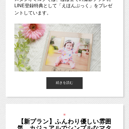
LINE登録特典として「えほんぶっく」をプレゼ
ントしています。
撮影をしていく中で、
続きを読む
パパママがどなたさまも撮影に積極的にご協力
いただけることがわかり、
サイズは、15cm ×15cm程度
また、移転後の現在の撮影空間であれば、
どんな子であっても充分な撮影ができるだろう
と決断できました。
■
【新プラン】ふんわり優しい雰囲
というわけですので、
気 カジュアルでシンプルなマタ