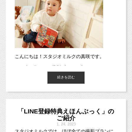
こんにちは！スタジオミルクの真咲です。
2023年2月より、撮影プランの中でも
お得に撮影できるプチプランに変更がありま
続きを読む
す。
スタジオミルクのベビーフォトプランは、
今まで「まだ歩けないベビー限定」としていま
したが、
「LINE登録特典えほんぶっく」の
この度、限定条件をなくして、
ご紹介
「ベビーキッズフォト」として内容を改めるこ
1.
24. 2023
とにいたしました。
スタジオミルクでは、ほぼ全ての撮影プランに